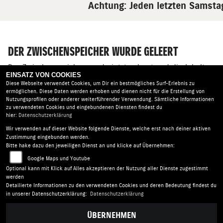
Achtung: Jeden letzten Samsta
DER ZWISCHENSPEICHER WURDE GELEERT
Der Zwischenspeicher wurde jetzt geleert und die Inhalte
EINSATZ VON COOKIES
aus der Datenbank neu geladen.
Diese Webseite verwendet Cookies, um Dir ein bestmögliches Surf-Erlebnis zu
ermöglichen. Diese Daten werden erhoben und dienen nicht für die Erstellung von
Nutzungsprofilen oder anderer weiterführender Verwendung. Sämtliche Informationen
zu verwendeten Cookies und eingebundenen Diensten findest du
hier:
Datenschutzerklärung
Wir verwenden auf dieser Website folgende Dienste, welche erst nach deiner aktiven
Zweirad Markert |
Chemnitzer Str. 24 | 09224 Chemnitz -
Zustimmung eingebunden werden.
Grüna | Deutschland
Bitte hake dazu den jeweiligen Dienst an und klicke auf Übernehmen:
AGB
|
Impressum
|
Datenschutz
|
Disclaimer
|
Google Maps und Youtube
Barrierefreiheit
|
Batterieverordnung
Optional kann mit Klick auf Alles akzeptieren der Nutzung aller Dienste zugestimmt
werden
Detailierte Informationen zu den verwendeten Cookies und deren Bedeutung findest du
in unserer Datenschutzerklärung:
Datenschutzerklärung
ÜBERNEHMEN