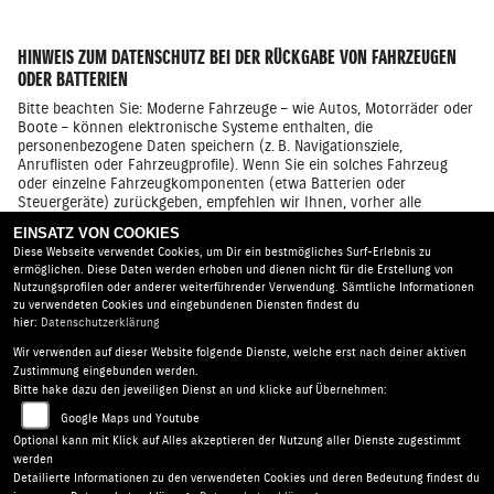
HINWEIS ZUM DATENSCHUTZ BEI DER RÜCKGABE VON FAHRZEUGEN
ODER BATTERIEN
Bitte beachten Sie: Moderne Fahrzeuge – wie Autos, Motorräder oder
Boote – können elektronische Systeme enthalten, die
personenbezogene Daten speichern (z. B. Navigationsziele,
Anruflisten oder Fahrzeugprofile). Wenn Sie ein solches Fahrzeug
oder einzelne Fahrzeugkomponenten (etwa Batterien oder
Steuergeräte) zurückgeben, empfehlen wir Ihnen, vorher alle
gespeicherten Daten zu löschen. Dies dient dem Schutz Ihrer
EINSATZ VON COOKIES
Privatsphäre. Bei Fragen zur Datenlöschung wenden Sie sich bitte an
Diese Webseite verwendet Cookies, um Dir ein bestmögliches Surf-Erlebnis zu
Ihren Suzuki Servicepartner.
ermöglichen. Diese Daten werden erhoben und dienen nicht für die Erstellung von
Nutzungsprofilen oder anderer weiterführender Verwendung. Sämtliche Informationen
zu verwendeten Cookies und eingebundenen Diensten findest du
hier:
Datenschutzerklärung
Wir verwenden auf dieser Website folgende Dienste, welche erst nach deiner aktiven
Zweirad Markert |
Chemnitzer Str. 24 | 09224 Chemnitz -
Zustimmung eingebunden werden.
Grüna | Deutschland
Bitte hake dazu den jeweiligen Dienst an und klicke auf Übernehmen:
AGB
|
Impressum
|
Datenschutz
|
Disclaimer
|
Google Maps und Youtube
Barrierefreiheit
|
Batterieverordnung
Optional kann mit Klick auf Alles akzeptieren der Nutzung aller Dienste zugestimmt
werden
Detailierte Informationen zu den verwendeten Cookies und deren Bedeutung findest du