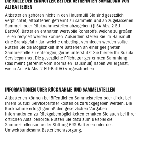
DIE ROLLE DER ENDNUTZER BEI DER GETRENNTEN SAMMLUNG VON
ALTBATTERIEN
Altbatterien gehören nicht in den Hausmüll! Sie sind gesetzlich
verpflichtet, Altbatterien getrennt zu sammeln und an zugelassenen
Sammel- oder Rücknahmestellen abzugeben (§ 64 Abs. 2 EU-
BattVO). Batterien enthalten wertvolle Rohstoffe, welche zu großen
Teilen recycelt werden können. Außerdem stellen Sie im Hausmüll
eine Brandgefahr dar, welche unbedingt vermieden werden sollte.
Nutzen Sie die Möglichkeit Ihre Batterien an einer geeigneten
Sammelstelle zu entsorgen, gerne unterstützt Sie hierbei Ihr Suzuki
Servicepartner. Die gesetzliche Pflicht zur getrennten Sammlung
(das meint getrennt vom normalen Hausmüll) haben wir ergänzt,
wie in Art. 64 Abs. 2 EU-BattVO vorgeschrieben.
INFORMATIONEN ÜBER RÜCKNAHME UND SAMMELSTELLEN
Altbatterien können bei öffentlichen Sammelstellen oder direkt bei
Ihrem Suzuki Servicepartner kostenlos zurückgegeben werden. Die
Rücknahme erfolgt gemäß den gesetzlichen Vorgaben.
Informationen zu Rückgabemöglichkeiten erhalten Sie auch bei Ihrer
örtlichen Abfallbehörde. Nutzen Sie dazu zum Beispiel die
Sammelstellensuche der Stiftung GRS Batterien oder des
Umweltbundesamt Batterienentsorgung.